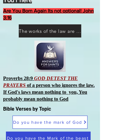
You r here
Are You Born Again Its not optional! John
3:16
The works of the law are not what you think they are works of men
Proverbs 28:9
GOD DETEST THE
PRAYERS
of a person who ignores the law.
If God's laws mean nothing to you, You
probably mean nothing to God
Bible Verses by Topic
Do you have the mark of God
Do you have the Mark of the beast