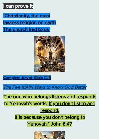
I can prove it
Christianity, the most
lawless religion on earth
The church lied to us
Complete Jewish Bible CJB
The Five MAIN Ways to Know God Better
The one who belongs listens and responds
to Yehovah's words.
If you don't listen and
respond
,
it is because you don't belong to
Yehovah." John 8:47