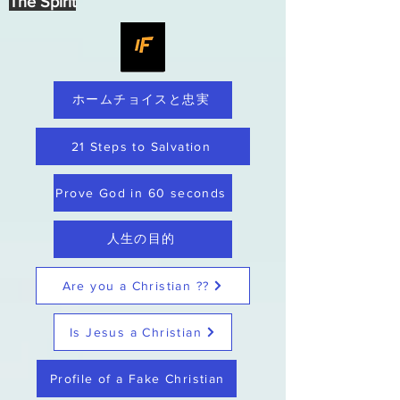
The Spirit
ホームチョイスと忠実
21 Steps to Salvation
Prove God in 60 seconds
人生の目的
Are you a Christian ??
Is Jesus a Christian
Profile of a Fake Christian