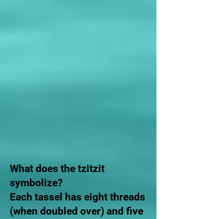
What does the tzitzit
symbolize?
Each tassel has eight threads
(when doubled over) and five