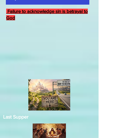
Failure to acknowledge sin is betrayal to
God
Last Supper