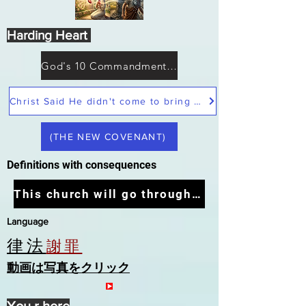
Harding Heart
God's 10 Commandments not Moses
Christ Said He didn't come to bring peace but a sword
(THE NEW COVENANT)
Definitions with consequences
This church will go through the tribulation
Language
律法
謝罪
動画は写真をクリック