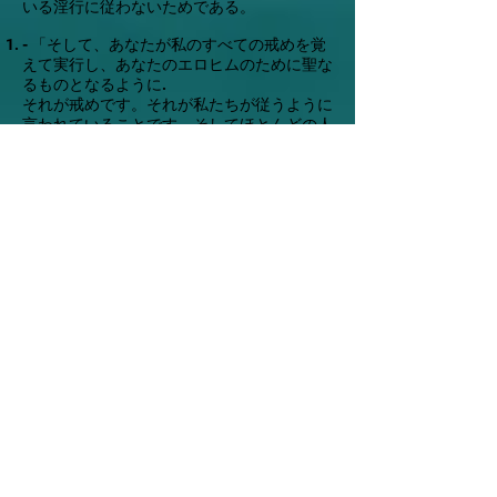
いる淫行に従わないためである。
- 「そして、あなたが私のすべての戒めを覚
えて実行し、あなたのエロヒムのために聖な
るものとなるように.
それが戒めです。それが私たちが従うように
言われていることです。そしてほとんどの人
は、この戒めが聖書に存在することさえ気づ
いていません。しかし、それはそこにありま
す。
現在、この特定の戒めが取り除かれ、廃止さ
れ、廃止されたと信じている人もいます。戒
めを思い起こさせるために聖霊が与えられ、
戒めを思い出させるための一連の紐が必要な
くなったからです。しかし、彼らの理由を少
し見てみましょう。イェシュアは言いまし
た：
ヨハネによる福音書 14:26 - 「しかし、父が
わたしの名によって遣わされる助け主、聖霊
は、あなたがたにすべてのことを教え、わた
しがあなたがたに語ったすべてのことを思い
起こさせるであろう。これは廃止されたもの