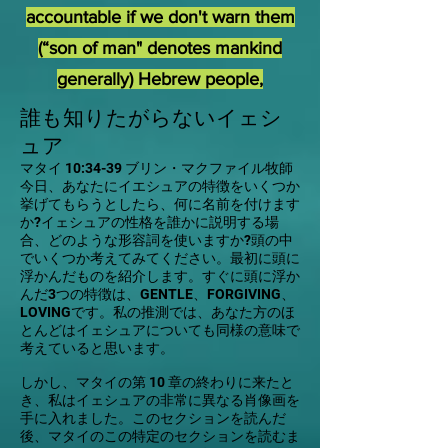
accountable if we don't warn them
(“son of man" denotes mankind
generally)
Hebrew people,
誰も知りたがらないイェシ
ュア
マタイ 10:34-39 ブリン・マクファイル牧師
今日、あなたにイエシュアの特徴をいくつか
挙げてもらうとしたら、何に名前を付けます
か?イェシュアの性格を誰かに説明する場
合、どのような形容詞を使いますか?頭の中
でいくつか考えてみてください。最初に頭に
浮かんだものを紹介します。すぐに頭に浮か
んだ3つの特徴は、GENTLE、FORGIVING、
LOVINGです。私の推測では、あなた方のほ
とんどはイェシュアについても同様の意味で
考えていると思います。
しかし、マタイの第 10 章の終わりに来たと
き、私はイェシュアの非常に異なる肖像画を
手に入れました。このセクションを読んだ
後、マタイのこの特定のセクションを読むま