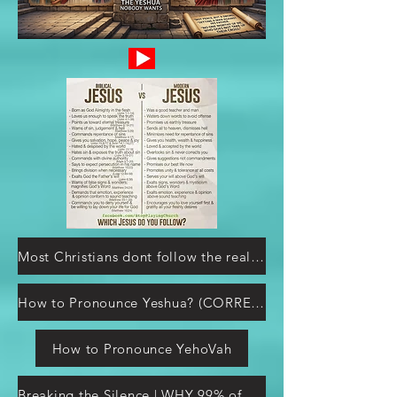
Most Christians dont follow the real Jesus
How to Pronounce Yeshua? (CORRECTLY)
How to Pronounce YehoVah
Breaking the Silence | WHY 99% of Churches Are NOT Telling You This A Rood Awakening! 233K subscribers Subscribe