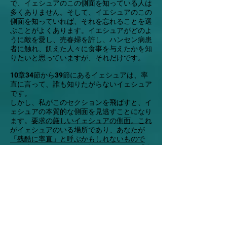
で、イェシュアのこの側面を知っている人は
多くありません。そして、イエシュアのこの
側面を知っていれば、それを忘れることを選
ぶことがよくあります。イエシュアがどのよ
うに敵を愛し、売春婦を許し、ハンセン病患
者に触れ、飢えた人々に食事を与えたかを知
りたいと思っていますが、それだけです。
10章34節から39節にあるイェシュアは、率
直に言って、誰も知りたがらないイェシュア
です。
しかし、私がこのセクションを飛ばすと、イ
ェシュアの本質的な側面を見逃すことになり
ます。
要求の厳しいイェシュアの側面。これ
がイェシュアのいる場所であり、あなたが
「残酷に率直」と呼ぶかもしれないもので
す。彼はここで何も差し控えています。
「私
が地球に平和をもたらすために来たとは思わ
ないでください。私は平和をもたらすために
来たのではなく、剣をもたらすために来たの
です」（v.34）。なんと衝撃的な発言でしょ
う！イェシュアは「平和をもたらすために来
たのではなく、剣」ですか？なぜ彼はそのよ
うなことを言うのでしょうか?
イエシュアがここで行っていることは、ユダ