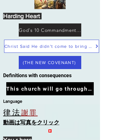
Harding Heart
God's 10 Commandments not Moses
Christ Said He didn't come to bring peace but a sword
(THE NEW COVENANT)
Definitions with consequences
This church will go through the tribulation
Language
律法
謝罪
動画は写真をクリック