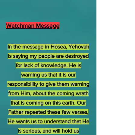
Watchman Message
In the message in Hosea, Yehovah
is saying my people are destroyed
for lack of knowledge. He is
warning us that it is our
responsibility to give them warning
from Him, about the coming wrath
that is coming on this earth. Our
Father repeated these few verses,
He wants us to understand that He
is serious, and will hold us