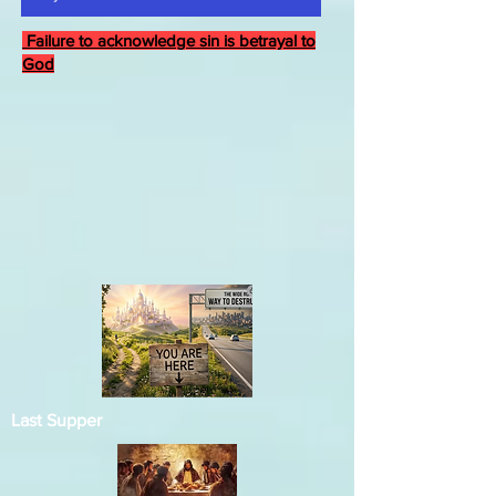
Failure to acknowledge sin is betrayal to
God
Last Supper