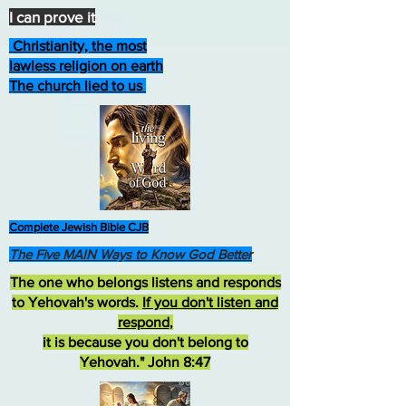
I can prove it
Christianity, the most
lawless religion on earth
The church lied to us
Complete Jewish Bible CJB
The Five MAIN Ways to Know God Better
The one who belongs listens and responds
to Yehovah's words.
If you don't listen and
respond
,
it is because you don't belong to
Yehovah." John 8:47