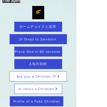
The Spirit
ホームチョイスと忠実
21 Steps to Salvation
Prove God in 60 seconds
人生の目的
Are you a Christian ??
Is Jesus a Christian
Profile of a Fake Christian