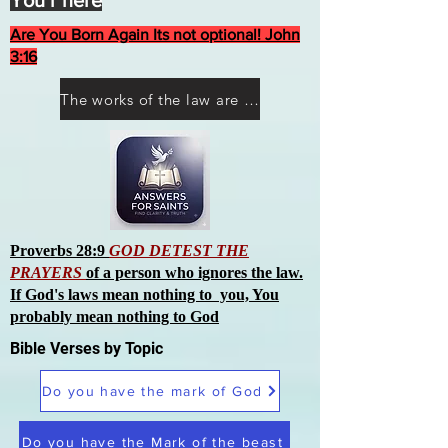
You r here
Are You Born Again Its not optional! John
3:16
The works of the law are not what you think they are works of men
Proverbs 28:9
GOD DETEST THE
PRAYERS
of a person who ignores the law.
If God's laws mean nothing to you, You
probably mean nothing to God
Bible Verses by Topic
Do you have the mark of God
Do you have the Mark of the beast